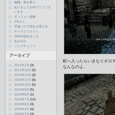
無職、家を買う
あけましておめでとうござ
います
ダンジョン攻略
2号さん
早速バグの洗礼を受ける
キャラクリエイト
Skyrim始めました
あわわわ
ジョブチェンジ
アーカイブ
町へ入ったらいきなりギロ
2012年1月
(3)
なんなのよ。
2011年12月
(5)
2010年12月
(3)
2010年11月
(6)
2010年10月
(5)
2010年9月
(5)
2010年8月
(1)
2010年7月
(14)
2010年6月
(3)
2010年4月
(4)
2010年3月
(3)