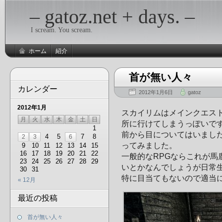
– gatoz.net + days. –
I scream. You scream.
ホーム
紹介
首が無い人々
カレンダー
2012年1月6日
gatoz
2012年1月
スカイリムはメインクエス
月
火
水
木
金
土
日
所に行けてしまうっぽいで
1
前から目についてはいまし
4
5
7
8
2
3
6
ってみました。
9
10
11
12
13
14
15
16
17
18
19
20
21
22
一般的なRPGならこれが馬
23
24
25
26
27
28
29
いとかなんでしょうが日常
30
31
特に目当てもないので適当
« 12月
最近の投稿
首が無い人々