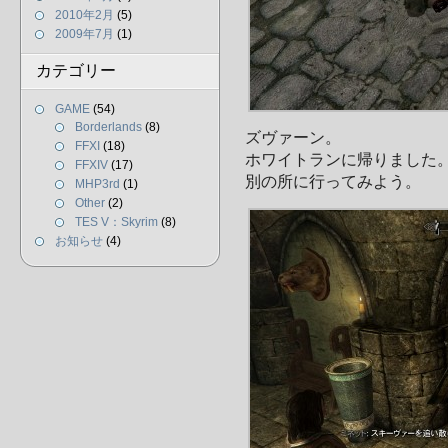
2010年2月
(5)
2009年7月
(1)
カテゴリー
GAME
(54)
Borderlands
(8)
ズヴァーン。
FFXI
(18)
ホワイトランに帰りました
FFXIV
(17)
別の所に行ってみよう。
MHP3rd
(1)
Other
(2)
TES V：Skyrim
(8)
お知らせ
(4)